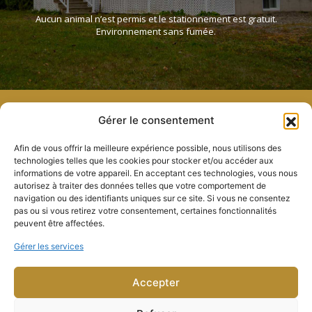
Aucun animal n’est permis et le stationnement est gratuit.
Environnement sans fumée.
Gérer le consentement
Motel Fraser et Restaurant Le Sieur de Pabos
325, route 132
Afin de vous offrir la meilleure expérience possible, nous utilisons des
Chandler (Québec) G0C 2J0
technologies telles que les cookies pour stocker et/ou accéder aux
informations de votre appareil. En acceptant ces technologies, vous nous
Politique de
autorisez à traiter des données telles que votre comportement de
développement durable
navigation ou des identifiants uniques sur ce site. Si vous ne consentez
pas ou si vous retirez votre consentement, certaines fonctionnalités
418 689-2281 ou (sans frais) 1 800 463-1404
peuvent être affectées.
Téléc. : 418 689-6628
reception@motelfraser.com
Gérer les services
Restaurant ouvert tous les jours, matin, midi et soir
Voir l’horaire
Accepter
Motel ouvert 24 h, 7 jours