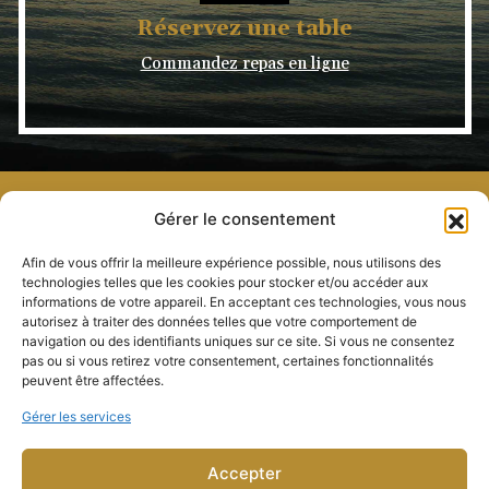
Réservez une table
Commandez repas en ligne
Gérer le consentement
Motel Fraser et Restaurant Le Sieur de Pabos
325, route 132
Chandler (Québec) G0C 2J0
Afin de vous offrir la meilleure expérience possible, nous utilisons des
technologies telles que les cookies pour stocker et/ou accéder aux
Politique de
informations de votre appareil. En acceptant ces technologies, vous nous
développement durable
autorisez à traiter des données telles que votre comportement de
navigation ou des identifiants uniques sur ce site. Si vous ne consentez
pas ou si vous retirez votre consentement, certaines fonctionnalités
418 689-2281 ou (sans frais) 1 800 463-1404
peuvent être affectées.
Téléc. : 418 689-6628
reception@motelfraser.com
Gérer les services
Restaurant ouvert tous les jours, matin, midi et soir
Voir l’horaire
Accepter